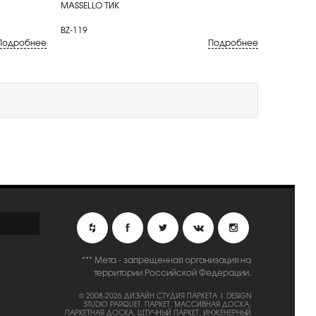
MASSELLO ТИК
BZ-119
Подробнее
Подробнее
*** Мета - запрещенная организация на
территории Российской Федерации.
© 2008-2026 ДИЗАЙН СТУДИЯ ПАРКЕТА | DESIGN
STUDIO PARQUET.
ПАРКЕТ, МАССИВНАЯ ДОСКА,
ПАРКЕТНАЯ ДОСКА, ШТУЧНЫЙ ПАРКЕТ, ИНЖЕНЕРНЫЙ