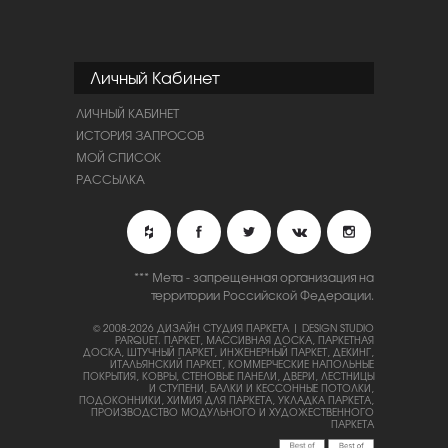
Личный Кабинет
ЛИЧНЫЙ КАБИНЕТ
ИСТОРИЯ ЗАПРОСОВ
МОЙ СПИСОК
РАССЫЛКА
*** Мета - запрещенная организация на
территории Российской Федерации.
© 2008-2026 ДИЗАЙН СТУДИЯ ПАРКЕТА | DESIGN STUDIO
PARQUET.
ПАРКЕТ, МАССИВНАЯ ДОСКА, ПАРКЕТНАЯ
ДОСКА, ШТУЧНЫЙ ПАРКЕТ, ИНЖЕНЕРНЫЙ ПАРКЕТ, ДЕКИНГ,
ИТАЛЬЯНСКИЙ ПАРКЕТ, КОММЕРЧЕСКИЕ НАПОЛЬНЫЕ
ПОКРЫТИЯ, КОВРЫ, СТЕНОВЫЕ ПАНЕЛИ, ДВЕРИ, ЛЕСТНИЦЫ
И СТУПЕНИ, БАЛКИ И КЕССОННЫЕ ПОТОЛКИ,
ПОДОКОННИКИ, ХИМИЯ ДЛЯ ПАРКЕТА, УКЛАДКА ПАРКЕТА,
ПРОИЗВОДСТВО МОДУЛЬНОГО И ХУДОЖЕСТВЕННОГО
ПАРКЕТА