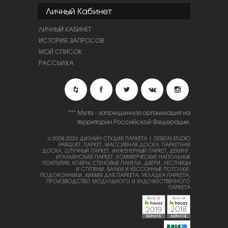
Личный Кабинет
ЛИЧНЫЙ КАБИНЕТ
ИСТОРИЯ ЗАПРОСОВ
МОЙ СПИСОК
РАССЫЛКА
*** Мета - запрещенная организация на
территории Российской Федерации.
© 2008-2026 ДИЗАЙН СТУДИЯ ПАРКЕТА | DESIGN STUDIO
PARQUET.
ПАРКЕТ, МАССИВНАЯ ДОСКА, ПАРКЕТНАЯ
ДОСКА, ШТУЧНЫЙ ПАРКЕТ, ИНЖЕНЕРНЫЙ ПАРКЕТ, ДЕКИНГ,
ИТАЛЬЯНСКИЙ ПАРКЕТ, КОММЕРЧЕСКИЕ НАПОЛЬНЫЕ
ПОКРЫТИЯ, КОВРЫ, СТЕНОВЫЕ ПАНЕЛИ, ДВЕРИ, ЛЕСТНИЦЫ
И СТУПЕНИ, БАЛКИ И КЕССОННЫЕ ПОТОЛКИ,
ПОДОКОННИКИ, ХИМИЯ ДЛЯ ПАРКЕТА, УКЛАДКА ПАРКЕТА,
ПРОИЗВОДСТВО МОДУЛЬНОГО И ХУДОЖЕСТВЕННОГО
ПАРКЕТА