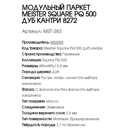
МОДУЛЬНЫЙ ПАРКЕТ
MEISTER SQUARE PQ 500
ДУБ КАНТРИ 8272
Артикул:
MST-283
Производитель:
MEISTER
Код товара:
Meister Square PQ 500 Дуб кантри
Страна производства:
Германия
Коллекция:
Square PQ 500
Размеры:
485х485х13,5 мм
Порода дерева:
Дуб
Селекция:
Рустик, натур, селект (по выбору
заказчика)
Фаска:
С фаской или без фаски (по выбору
заказчика)
Тип покрытия:
Масло
Соединение:
Замковое
Толщина верхнего слоя:
2,5 мм
Тип поверхности:
Матовая, брашированная
Твёрдость породы:
3,7 по Бринеллю