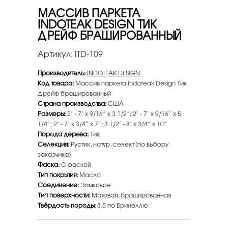
МАССИВ ПАРКЕТА
INDOTEAK DESIGN ТИК
ДРЕЙФ БРАШИРОВАННЫЙ
Артикул:
ITD-109
Производитель:
INDOTEAK DESIGN
Код товара:
Массив паркета Indoteak Design Тик
Дрейф брашированный
Страна производства:
США
Размеры:
2’ - 7’ х 9/16” x 3 1/2”; 2’ - 7’ х 9/16” x 5
1/4”; 2’ - 7’ х 3/4” x 7”; 3 1/2’ - 8’ х 3/4” x 10”
Порода дерева:
Тик
Селекция:
Рустик, натур, селект (по выбору
заказчика)
Фаска:
С фаской
Тип покрытия:
Масло
Соединение:
Замковое
Тип поверхности:
Матовая, брашированная
Твёрдость породы:
3,5 по Бринеллю