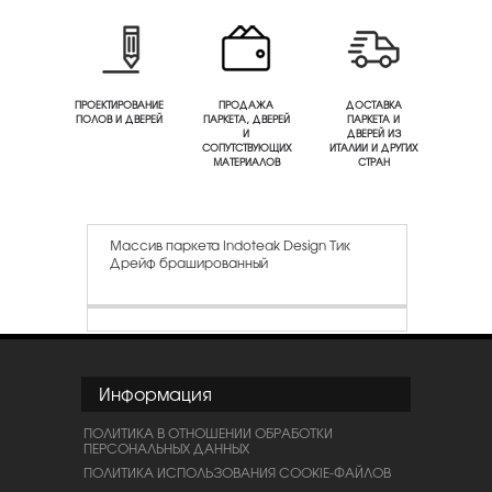
ПРОЕКТИРОВАНИЕ
ПРОДАЖА
ДОСТАВКА
ПОЛОВ И ДВЕРЕЙ
ПАРКЕТА, ДВЕРЕЙ
ПАРКЕТА И
И
ДВЕРЕЙ ИЗ
СОПУТСТВУЮЩИХ
ИТАЛИИ И ДРУГИХ
МАТЕРИАЛОВ
СТРАН
Массив паркета Indoteak Design Тик
Дрейф брашированный
Информация
ПОЛИТИКА В ОТНОШЕНИИ ОБРАБОТКИ
ПЕРСОНАЛЬНЫХ ДАННЫХ
ПОЛИТИКА ИСПОЛЬЗОВАНИЯ COOKIE-ФАЙЛОВ