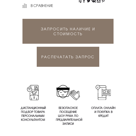
В СРАВНЕНИЕ
ЗАПРОСИТЬ НАЛИЧИЕ И
СТОИМОСТЬ
РАСПЕЧАТАТЬ ЗАПРОС
ДИСТАНЦИОННЫЙ
БЕЗОПАСНОЕ
ОПЛАТА ОНЛАЙН
ПОДБОР ТОВАРА
ПОСЕЩЕНИЕ
И ПОКУПКА В
ПЕРСОНАЛЬНЫМ
ШОУ РУМА ПО
КРЕДИТ
КОНСУЛЬТАНТОМ
ПРЕДВАРИТЕЛЬНОЙ
ЗАПИСИ