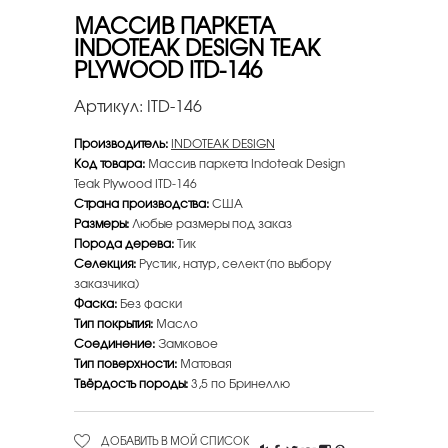
МАССИВ ПАРКЕТА
INDOTEAK DESIGN TEAK
PLYWOOD ITD-146
Артикул:
ITD-146
Производитель:
INDOTEAK DESIGN
Код товара:
Массив паркета Indoteak Design
Teak Plywood ITD-146
Страна производства:
США
Размеры:
Любые размеры под заказ
Порода дерева:
Тик
Селекция:
Рустик, натур, селект (по выбору
заказчика)
Фаска:
Без фаски
Тип покрытия:
Масло
Соединение:
Замковое
Тип поверхности:
Матовая
Твёрдость породы:
3,5 по Бринеллю
ДОБАВИТЬ В МОЙ СПИСОК