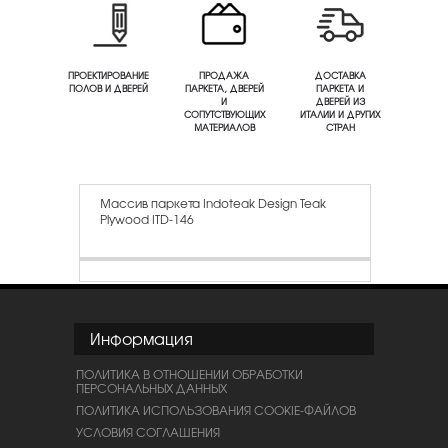
ПРОЕКТИРОВАНИЕ
ПРОДАЖА
ДОСТАВКА
ПОЛОВ И ДВЕРЕЙ
ПАРКЕТА, ДВЕРЕЙ
ПАРКЕТА И
И
ДВЕРЕЙ ИЗ
СОПУТСТВУЮЩИХ
ИТАЛИИ И ДРУГИХ
МАТЕРИАЛОВ
СТРАН
Массив паркета Indoteak Design Teak
Plywood ITD-146
Информация
ПОЛИТИКА В ОТНОШЕНИИ ОБРАБОТКИ
ПЕРСОНАЛЬНЫХ ДАННЫХ
ПОЛИТИКА ИСПОЛЬЗОВАНИЯ COOKIE-ФАЙЛОВ
УСЛОВИЯ СОГЛАШЕНИЯ