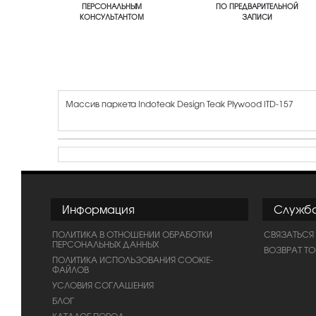
ПЕРСОНАЛЬНЫМ
ПО ПРЕДВАРИТЕЛЬНОЙ
КОНСУЛЬТАНТОМ
ЗАПИСИ
Массив паркета Indoteak Design Teak Plywood ITD-157
Информация
Служб
ПОЛИТИКА В ОТНОШЕНИИ ОБРАБОТКИ
СВЯЗАТЬСЯ
ПЕРСОНАЛЬНЫХ ДАННЫХ
ВОЗВРАТ Т
ПОЛИТИКА ИСПОЛЬЗОВАНИЯ COOKIE-
ФАЙЛОВ
УСЛОВИЯ СОГЛАШЕНИЯ
БЛОГ