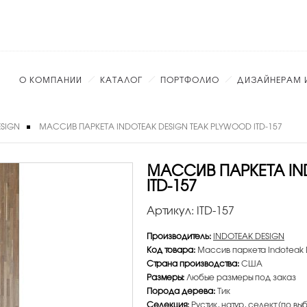
О КОМПАНИИ
КАТАЛОГ
ПОРТФОЛИО
ДИЗАЙНЕРАМ 
ESIGN
МАССИВ ПАРКЕТА INDOTEAK DESIGN TEAK PLYWOOD ITD-157
МАССИВ ПАРКЕТА IN
ITD-157
Артикул:
ITD-157
Производитель:
INDOTEAK DESIGN
Код товара:
Массив паркета Indoteak D
Страна производства:
США
Размеры:
Любые размеры под заказ
Порода дерева:
Тик
Селекция:
Рустик, натур, селект (по вы