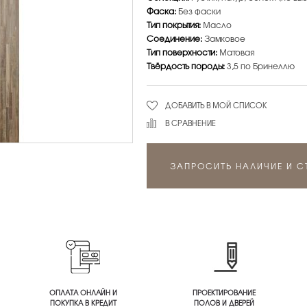
Фаска:
Без фаски
Тип покрытия:
Масло
Соединение:
Замковое
Тип поверхности:
Матовая
Твёрдость породы:
3,5 по Бринеллю
ДОБАВИТЬ В МОЙ СПИСОК
В СРАВНЕНИЕ
ЗАПРОСИТЬ НАЛИЧИЕ И 
ОПЛАТА ОНЛАЙН И
ПРОЕКТИРОВАНИЕ
ПОКУПКА В КРЕДИТ
ПОЛОВ И ДВЕРЕЙ