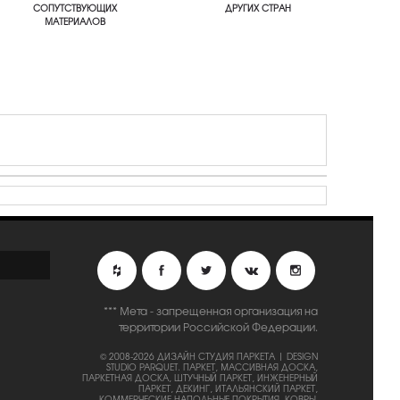
СОПУТСТВУЮЩИХ
ДРУГИХ СТРАН
МАТЕРИАЛОВ
*** Мета - запрещенная организация на
территории Российской Федерации.
© 2008-2026 ДИЗАЙН СТУДИЯ ПАРКЕТА | DESIGN
STUDIO PARQUET.
ПАРКЕТ, МАССИВНАЯ ДОСКА,
ПАРКЕТНАЯ ДОСКА, ШТУЧНЫЙ ПАРКЕТ, ИНЖЕНЕРНЫЙ
ПАРКЕТ, ДЕКИНГ, ИТАЛЬЯНСКИЙ ПАРКЕТ,
КОММЕРЧЕСКИЕ НАПОЛЬНЫЕ ПОКРЫТИЯ, КОВРЫ,