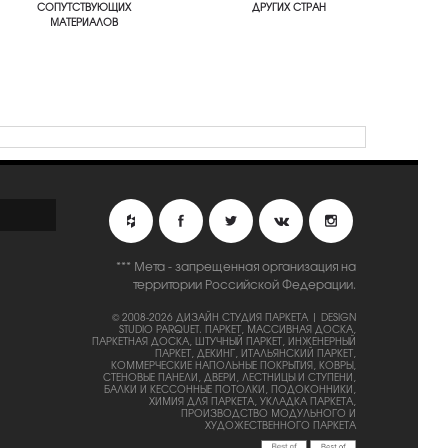
СОПУТСТВУЮЩИХ
ДРУГИХ СТРАН
МАТЕРИАЛОВ
*** Мета - запрещенная организация на
территории Российской Федерации.
© 2008-2026 ДИЗАЙН СТУДИЯ ПАРКЕТА | DESIGN
STUDIO PARQUET.
ПАРКЕТ, МАССИВНАЯ ДОСКА,
ПАРКЕТНАЯ ДОСКА, ШТУЧНЫЙ ПАРКЕТ, ИНЖЕНЕРНЫЙ
ПАРКЕТ, ДЕКИНГ, ИТАЛЬЯНСКИЙ ПАРКЕТ,
КОММЕРЧЕСКИЕ НАПОЛЬНЫЕ ПОКРЫТИЯ, КОВРЫ,
СТЕНОВЫЕ ПАНЕЛИ, ДВЕРИ, ЛЕСТНИЦЫ И СТУПЕНИ,
БАЛКИ И КЕССОННЫЕ ПОТОЛКИ, ПОДОКОННИКИ,
ХИМИЯ ДЛЯ ПАРКЕТА, УКЛАДКА ПАРКЕТА,
ПРОИЗВОДСТВО МОДУЛЬНОГО И
ХУДОЖЕСТВЕННОГО ПАРКЕТА