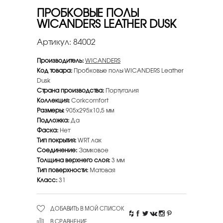
ПРОБКОВЫЕ ПОЛЫ
WICANDERS LEATHER DUSK
Артикул:
84002
Производитель:
WICANDERS
Код товара:
Пробковые полы WICANDERS Leather
Dusk
Страна производства:
Португалия
Коллекция:
Corkcomfort
Размеры:
905х295х10,5 мм
Подложка:
Да
Фаска:
Нет
Тип покрытия:
WRT лак
Соединение:
Замковое
Толщина верхнего слоя:
3 мм
Тип поверхности:
Матовая
Класс:
31
ДОБАВИТЬ В МОЙ СПИСОК
В СРАВНЕНИЕ