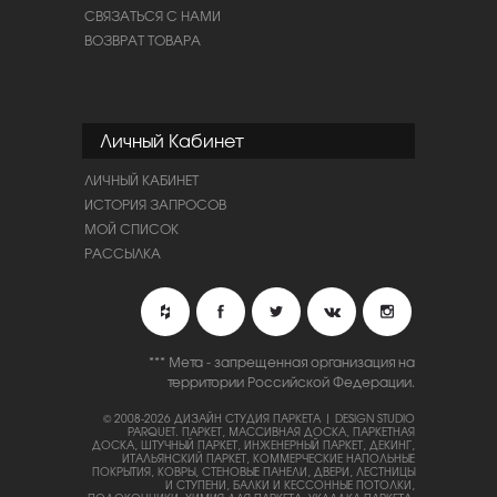
СВЯЗАТЬСЯ С НАМИ
ВОЗВРАТ ТОВАРА
Личный Кабинет
ЛИЧНЫЙ КАБИНЕТ
ИСТОРИЯ ЗАПРОСОВ
МОЙ СПИСОК
РАССЫЛКА
*** Мета - запрещенная организация на
территории Российской Федерации.
© 2008-2026 ДИЗАЙН СТУДИЯ ПАРКЕТА | DESIGN STUDIO
PARQUET.
ПАРКЕТ, МАССИВНАЯ ДОСКА, ПАРКЕТНАЯ
ДОСКА, ШТУЧНЫЙ ПАРКЕТ, ИНЖЕНЕРНЫЙ ПАРКЕТ, ДЕКИНГ,
ИТАЛЬЯНСКИЙ ПАРКЕТ, КОММЕРЧЕСКИЕ НАПОЛЬНЫЕ
ПОКРЫТИЯ, КОВРЫ, СТЕНОВЫЕ ПАНЕЛИ, ДВЕРИ, ЛЕСТНИЦЫ
И СТУПЕНИ, БАЛКИ И КЕССОННЫЕ ПОТОЛКИ,