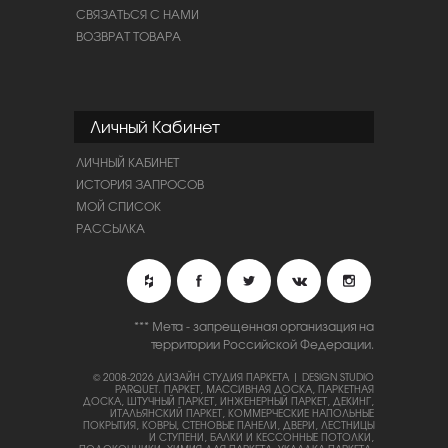
СВЯЗАТЬСЯ С НАМИ
ВОЗВРАТ ТОВАРА
Личный Кабинет
ЛИЧНЫЙ КАБИНЕТ
ИСТОРИЯ ЗАПРОСОВ
МОЙ СПИСОК
РАССЫЛКА
*** Мета - запрещенная организация на
территории Российской Федерации.
© 2008-2026 ДИЗАЙН СТУДИЯ ПАРКЕТА | DESIGN STUDIO
PARQUET.
ПАРКЕТ, МАССИВНАЯ ДОСКА, ПАРКЕТНАЯ
ДОСКА, ШТУЧНЫЙ ПАРКЕТ, ИНЖЕНЕРНЫЙ ПАРКЕТ, ДЕКИНГ,
ИТАЛЬЯНСКИЙ ПАРКЕТ, КОММЕРЧЕСКИЕ НАПОЛЬНЫЕ
ПОКРЫТИЯ, КОВРЫ, СТЕНОВЫЕ ПАНЕЛИ, ДВЕРИ, ЛЕСТНИЦЫ
И СТУПЕНИ, БАЛКИ И КЕССОННЫЕ ПОТОЛКИ,