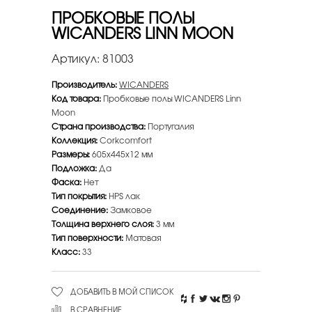
ПРОБКОВЫЕ ПОЛЫ
WICANDERS LINN MOON
Артикул:
81003
Производитель:
WICANDERS
Код товара:
Пробковые полы WICANDERS Linn
Moon
Страна производства:
Португалия
Коллекция:
Corkcomfort
Размеры:
605х445х12 мм
Подложка:
Да
Фаска:
Нет
Тип покрытия:
HPS лак
Соединение:
Замковое
Толщина верхнего слоя:
3 мм
Тип поверхности:
Матовая
Класс:
33
ДОБАВИТЬ В МОЙ СПИСОК
В СРАВНЕНИЕ