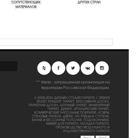
СОПУТСТВУЮЩИХ
ДРУГИХ СТРАН
МАТЕРИАЛОВ
*** Мета - запрещенная организация на
территории Российской Федерации.
© 2008-2026 ДИЗАЙН СТУДИЯ ПАРКЕТА | DESIGN
STUDIO PARQUET.
ПАРКЕТ, МАССИВНАЯ ДОСКА,
ПАРКЕТНАЯ ДОСКА, ШТУЧНЫЙ ПАРКЕТ, ИНЖЕНЕРНЫЙ
ПАРКЕТ, ДЕКИНГ, ИТАЛЬЯНСКИЙ ПАРКЕТ,
КОММЕРЧЕСКИЕ НАПОЛЬНЫЕ ПОКРЫТИЯ, КОВРЫ,
СТЕНОВЫЕ ПАНЕЛИ, ДВЕРИ, ЛЕСТНИЦЫ И СТУПЕНИ,
БАЛКИ И КЕССОННЫЕ ПОТОЛКИ, ПОДОКОННИКИ,
ХИМИЯ ДЛЯ ПАРКЕТА, УКЛАДКА ПАРКЕТА,
ПРОИЗВОДСТВО МОДУЛЬНОГО И
ХУДОЖЕСТВЕННОГО ПАРКЕТА