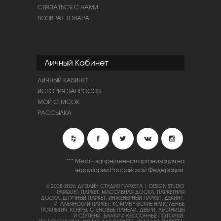
СВЯЗАТЬСЯ С НАМИ
ВОЗВРАТ ТОВАРА
Личный Кабинет
ЛИЧНЫЙ КАБИНЕТ
ИСТОРИЯ ЗАПРОСОВ
МОЙ СПИСОК
РАССЫЛКА
*** Мета - запрещенная организация на
территории Российской Федерации.
© 2008-2026 ДИЗАЙН СТУДИЯ ПАРКЕТА | DESIGN STUDIO
PARQUET.
ПАРКЕТ, МАССИВНАЯ ДОСКА, ПАРКЕТНАЯ
ДОСКА, ШТУЧНЫЙ ПАРКЕТ, ИНЖЕНЕРНЫЙ ПАРКЕТ, ДЕКИНГ,
ИТАЛЬЯНСКИЙ ПАРКЕТ, КОММЕРЧЕСКИЕ НАПОЛЬНЫЕ
ПОКРЫТИЯ, КОВРЫ, СТЕНОВЫЕ ПАНЕЛИ, ДВЕРИ, ЛЕСТНИЦЫ
И СТУПЕНИ, БАЛКИ И КЕССОННЫЕ ПОТОЛКИ,