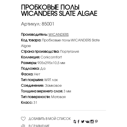
ПРОБКОВЫЕ ПОЛЫ
WICANDERS SLATE ALGAE
Артикул:
85001
Производитель:
WICANDERS
Код товара:
Пробковые полы WICANDERS Slate
Algae
Страна производства:
Португалия
Коллекция:
Corkcomfort
Размеры:
905х295х10,5 мм
Подложка:
Да
Фаска:
Нет
Тип покрытия:
WRT лак
Соединение:
Замковое
Толщина верхнего слоя:
3 мм
Тип поверхности:
Матовая
Класс:
31
ДОБАВИТЬ В МОЙ СПИСОК
В СРАВНЕНИЕ