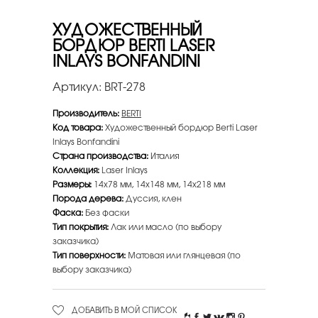
ХУДОЖЕСТВЕННЫЙ
БОРДЮР BERTI LASER
INLAYS BONFANDINI
Артикул:
BRT-278
Производитель:
BERTI
Код товара:
Художественный бордюр Berti Laser
Inlays Bonfandini
Страна производства:
Италия
Коллекция:
Laser Inlays
Размеры:
14х78 мм, 14х148 мм, 14х218 мм
Порода дерева:
Дуссия, клен
Фаска:
Без фаски
Тип покрытия:
Лак или масло (по выбору
заказчика)
Тип поверхности:
Матовая или глянцевая (по
выбору заказчика)
ДОБАВИТЬ В МОЙ СПИСОК