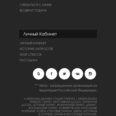
СВЯЗАТЬСЯ С НАМИ
ВОЗВРАТ ТОВАРА
Личный Кабинет
ЛИЧНЫЙ КАБИНЕТ
ИСТОРИЯ ЗАПРОСОВ
МОЙ СПИСОК
РАССЫЛКА
*** Мета - запрещенная организация на
территории Российской Федерации.
© 2008-2026 ДИЗАЙН СТУДИЯ ПАРКЕТА | DESIGN STUDIO
PARQUET.
ПАРКЕТ, МАССИВНАЯ ДОСКА, ПАРКЕТНАЯ
ДОСКА, ШТУЧНЫЙ ПАРКЕТ, ИНЖЕНЕРНЫЙ ПАРКЕТ, ДЕКИНГ,
ИТАЛЬЯНСКИЙ ПАРКЕТ, КОММЕРЧЕСКИЕ НАПОЛЬНЫЕ
ПОКРЫТИЯ, КОВРЫ, СТЕНОВЫЕ ПАНЕЛИ, ДВЕРИ, ЛЕСТНИЦЫ
И СТУПЕНИ, БАЛКИ И КЕССОННЫЕ ПОТОЛКИ,