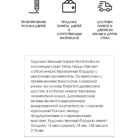
ПРОЕКТИРОВАНИЕ
ПРОДАЖА
ДОСТАВКА
ПОЛОВ И ДВЕРЕЙ
ПАРКЕТА, ДВЕРЕЙ
ПАРКЕТА И
И
ДВЕРЕЙ ИЗ
СОПУТСТВУЮЩИХ
ИТАЛИИ И ДРУГИХ
МАТЕРИАЛОВ
СТРАН
Художественный паркет Bonfandini из
коллекции Laser Inlays представляет
собой инкрустированный бордюр с
цветочным орнаментом. Он выполнен с
применением технологии лазерной
резки: за основу берется древесина
дуссии, в которую инкрустированы
элементы из клена. Дизайнерские
мотивы являются выражением
вневременной элегантности, сохраняя
идеальный баланс между
традиционными и современными
вкусами. Художественный бордюр имеет
толщину 14 мм и ширину 78 мм, 148 мм или
218 мм.