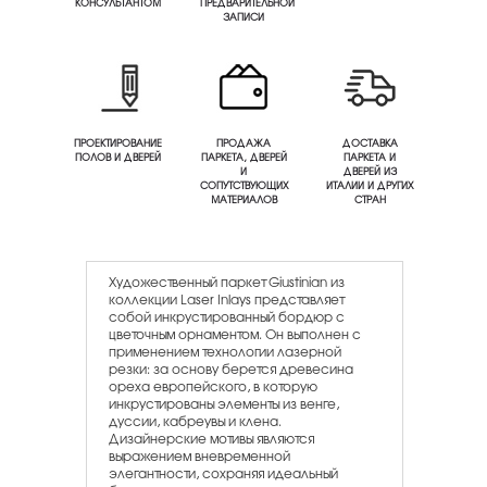
КОНСУЛЬТАНТОМ
ПРЕДВАРИТЕЛЬНОЙ
ЗАПИСИ
ПРОЕКТИРОВАНИЕ
ПРОДАЖА
ДОСТАВКА
ПОЛОВ И ДВЕРЕЙ
ПАРКЕТА, ДВЕРЕЙ
ПАРКЕТА И
И
ДВЕРЕЙ ИЗ
СОПУТСТВУЮЩИХ
ИТАЛИИ И ДРУГИХ
МАТЕРИАЛОВ
СТРАН
Художественный паркет Giustinian из
коллекции Laser Inlays представляет
собой инкрустированный бордюр с
цветочным орнаментом. Он выполнен с
применением технологии лазерной
резки: за основу берется древесина
ореха европейского, в которую
инкрустированы элементы из венге,
дуссии, кабреувы и клена.
Дизайнерские мотивы являются
выражением вневременной
элегантности, сохраняя идеальный