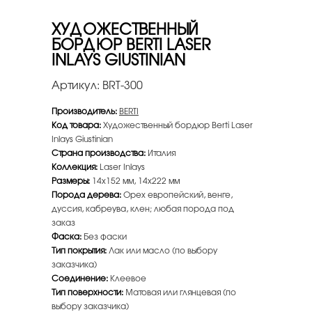
ХУДОЖЕСТВЕННЫЙ
БОРДЮР BERTI LASER
INLAYS GIUSTINIAN
Артикул:
BRT-300
Производитель:
BERTI
Код товара:
Художественный бордюр Berti Laser
Inlays Giustinian
Страна производства:
Италия
Коллекция:
Laser Inlays
Размеры:
14х152 мм, 14х222 мм
Порода дерева:
Орех европейский, венге,
дуссия, кабреува, клен; любая порода под
заказ
Фаска:
Без фаски
Тип покрытия:
Лак или масло (по выбору
заказчика)
Соединение:
Клеевое
Тип поверхности:
Матовая или глянцевая (по
выбору заказчика)