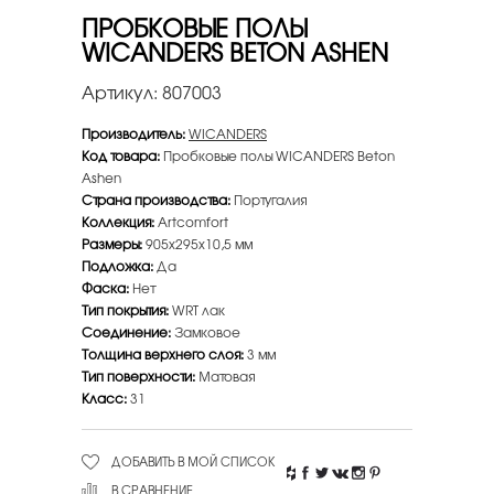
ПРОБКОВЫЕ ПОЛЫ
WICANDERS BETON ASHEN
Артикул:
807003
Производитель:
WICANDERS
Код товара:
Пробковые полы WICANDERS Beton
Ashen
Страна производства:
Португалия
Коллекция:
Artcomfort
Размеры:
905х295х10,5 мм
Подложка:
Да
Фаска:
Нет
Тип покрытия:
WRT лак
Соединение:
Замковое
Толщина верхнего слоя:
3 мм
Тип поверхности:
Матовая
Класс:
31
ДОБАВИТЬ В МОЙ СПИСОК
В СРАВНЕНИЕ