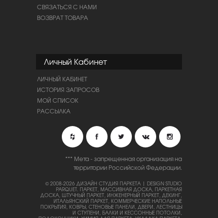
СВЯЗАТЬСЯ С НАМИ
ВОЗВРАТ ТОВАРА
Личный Кабинет
ЛИЧНЫЙ КАБИНЕТ
ИСТОРИЯ ЗАПРОСОВ
МОЙ СПИСОК
РАССЫЛКА
*** Мета - запрещенная организация на
территории Российской Федерации.
© 2008-2026 ДИЗАЙН СТУДИЯ ПАРКЕТА | DESIGN STUDIO
PARQUET.
ПАРКЕТ, МАССИВНАЯ ДОСКА, ПАРКЕТНАЯ
ДОСКА, ШТУЧНЫЙ ПАРКЕТ, ИНЖЕНЕРНЫЙ ПАРКЕТ, ДЕКИНГ,
ИТАЛЬЯНСКИЙ ПАРКЕТ, КОММЕРЧЕСКИЕ НАПОЛЬНЫЕ
ПОКРЫТИЯ, КОВРЫ, СТЕНОВЫЕ ПАНЕЛИ, ДВЕРИ, ЛЕСТНИЦЫ
И СТУПЕНИ, БАЛКИ И КЕССОННЫЕ ПОТОЛКИ,