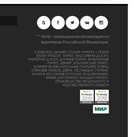
*** Мета - запрещенная организация на
территории Российской Федерации.
© 2008-2026 ДИЗАЙН СТУДИЯ ПАРКЕТА | DESIGN
STUDIO PARQUET.
ПАРКЕТ, МАССИВНАЯ ДОСКА,
ПАРКЕТНАЯ ДОСКА, ШТУЧНЫЙ ПАРКЕТ, ИНЖЕНЕРНЫЙ
ПАРКЕТ, ДЕКИНГ, ИТАЛЬЯНСКИЙ ПАРКЕТ,
КОММЕРЧЕСКИЕ НАПОЛЬНЫЕ ПОКРЫТИЯ, КОВРЫ,
СТЕНОВЫЕ ПАНЕЛИ, ДВЕРИ, ЛЕСТНИЦЫ И СТУПЕНИ,
БАЛКИ И КЕССОННЫЕ ПОТОЛКИ, ПОДОКОННИКИ,
ХИМИЯ ДЛЯ ПАРКЕТА, УКЛАДКА ПАРКЕТА,
ПРОИЗВОДСТВО МОДУЛЬНОГО И
ХУДОЖЕСТВЕННОГО ПАРКЕТА