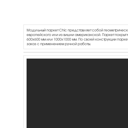
Модульный паркет Chic представляет собой геометрическ
европейского или из вишни американской. Паркет покрыт 
600х600 мм или 1000х1000 мм. По своей конструкции парк
заказ с применением ручной работы.