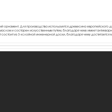
ий орнамент. Для производства используется древесина европейского ду
маслом и состарен искусственным путем, благодаря чему имеет антиквар
ет состоит из 3-хслойной инженерной доски, благодаря чему достигается 