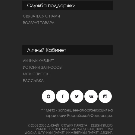
Служба поддержки
СВЯЗАТЬСЯ С НАМИ
ВОЗВРАТ ТОВАРА
Личный Кабинет
ЛИЧНЫЙ КАБИНЕТ
ИСТОРИЯ ЗАПРОСОВ
МОЙ СПИСОК
РАССЫЛКА
*** Мета - запрещенная организация на
территории Российской Федерации.
© 2008-2026 ДИЗАЙН СТУДИЯ ПАРКЕТА | DESIGN STUDIO
PARQUET.
ПАРКЕТ, МАССИВНАЯ ДОСКА, ПАРКЕТНАЯ
ДОСКА, ШТУЧНЫЙ ПАРКЕТ, ИНЖЕНЕРНЫЙ ПАРКЕТ, ДЕКИНГ,