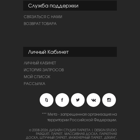
Служба поддержки
СВЯЗАТЬСЯ С НАМИ
ВОЗВРАТ ТОВАРА
Личный Кабинет
ЛИЧНЫЙ КАБИНЕТ
ИСТОРИЯ ЗАПРОСОВ
МОЙ СПИСОК
РАССЫЛКА
*** Мета - запрещенная организация на
территории Российской Федерации.
© 2008-2026 ДИЗАЙН СТУДИЯ ПАРКЕТА | DESIGN STUDIO
PARQUET.
ПАРКЕТ, МАССИВНАЯ ДОСКА, ПАРКЕТНАЯ
ДОСКА, ШТУЧНЫЙ ПАРКЕТ, ИНЖЕНЕРНЫЙ ПАРКЕТ, ДЕКИНГ,