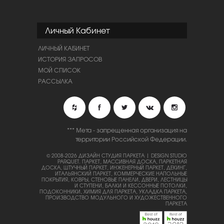
Личный Кабинет
ЛИЧНЫЙ КАБИНЕТ
ИСТОРИЯ ЗАПРОСОВ
МОЙ СПИСОК
РАССЫЛКА
*** Мета - запрещенная организация на
территории Российской Федерации.
© 2008-2026 ДИЗАЙН СТУДИЯ ПАРКЕТА | DESIGN STUDIO
PARQUET.
ПАРКЕТ, МАССИВНАЯ ДОСКА, ПАРКЕТНАЯ
ДОСКА, ШТУЧНЫЙ ПАРКЕТ, ИНЖЕНЕРНЫЙ ПАРКЕТ, ДЕКИНГ,
ИТАЛЬЯНСКИЙ ПАРКЕТ, КОММЕРЧЕСКИЕ НАПОЛЬНЫЕ
ПОКРЫТИЯ, КОВРЫ, СТЕНОВЫЕ ПАНЕЛИ, ДВЕРИ, ЛЕСТНИЦЫ
И СТУПЕНИ, БАЛКИ И КЕССОННЫЕ ПОТОЛКИ,
ПОДОКОННИКИ, ХИМИЯ ДЛЯ ПАРКЕТА, УКЛАДКА ПАРКЕТА,
ПРОИЗВОДСТВО МОДУЛЬНОГО И ХУДОЖЕСТВЕННОГО
ПАРКЕТА