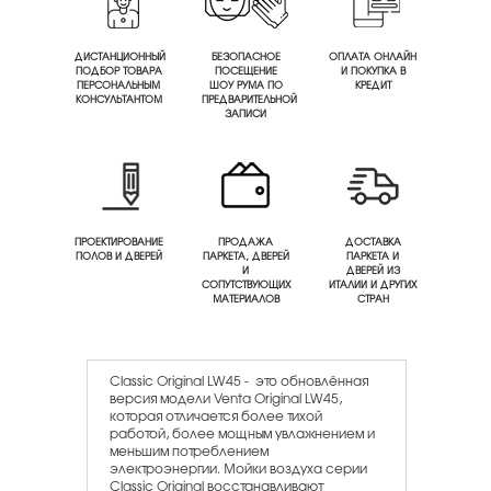
ДИСТАНЦИОННЫЙ
БЕЗОПАСНОЕ
ОПЛАТА ОНЛАЙН
ПОДБОР ТОВАРА
ПОСЕЩЕНИЕ
И ПОКУПКА В
ПЕРСОНАЛЬНЫМ
ШОУ РУМА ПО
КРЕДИТ
КОНСУЛЬТАНТОМ
ПРЕДВАРИТЕЛЬНОЙ
ЗАПИСИ
ПРОЕКТИРОВАНИЕ
ПРОДАЖА
ДОСТАВКА
ПОЛОВ И ДВЕРЕЙ
ПАРКЕТА, ДВЕРЕЙ
ПАРКЕТА И
И
ДВЕРЕЙ ИЗ
СОПУТСТВУЮЩИХ
ИТАЛИИ И ДРУГИХ
МАТЕРИАЛОВ
СТРАН
Classic Original LW45 - это обновлённая
версия модели Venta Original LW45,
которая отличается более тихой
работой, более мощным увлажнением и
меньшим потреблением
электроэнергии. Мойки воздуха серии
Classic Original восстанавливают