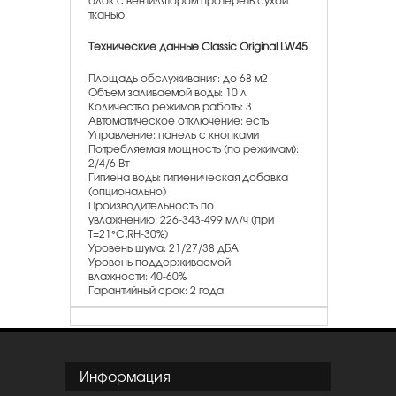
блок с вентилятором протереть сухой
тканью.
Технические данные Classic
Original LW45
Площадь обслуживания: до 68 м2
Объем заливаемой воды: 10 л
Количество режимов работы: 3
Автоматическое отключение: есть
Управление: панель с кнопками
Потребляемая мощность (по режимам):
2/4/6 Вт
Гигиена воды: гигиеническая добавка
(опционально)
Производительность по
увлажнению: 226-343-499 мл/ч (при
T=21°C,RH-30%)
Уровень шума: 21/27/38 дБА
Уровень поддерживаемой
влажности: 40-60%
Гарантийный срок: 2 года
Информация