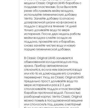
модели Classic Original LW45 барабан с
гладкими пластинами. Если Вы хотите
реже обслуживать мойку воздуха,
используйте гигиеническую добавку
Ventа. Залейте добавку (согласно
дозировочной шкале на флаконе) в
поддон с водой и в течение 14 дней
только доливайте воду по мере
испарения. После двух недель работы
мойки воздуха слейте осадок из
поддона, промойте его и барабан,
снова залейте чистую воду и новую
порцию гигиенической добавки.
В Classic Original LW45 заливается
обыкновенная холодная вода из-под
крана. Прибор автоматически
отключится, если в нем закончится вода
или кто-то из домочадцев его случайно
перевернет. Уход за Classic Original LW45
предельно прост: доливайте воду по
мере испарения и раз в 2-3 дня
споласкивайте поддон и пластинчатый
барабан проточной водой. Полностью
разборный корпус Venta Classic Original
можно помыть в посудомоечной машине
или сполоснуть под душем, а моторный