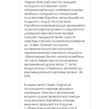
Original LW45 работает по принципу
холодного испарения: сухой
загрязненный воздух затягивается внутрь
прибора, попадает на специальный
пластинчатый барабан, вращающийся в
поддоне с водой. На пластинах
барабана комнатный воздух увлажняется
на молекулярном уровне и очищается от
домашней пыли (включая пылевых
клещей), пыльцы растений, шерсти
животных и прочих аллергенов размером
до 10 мкм. Принцип холодного
испарения полностью исключает
переувлажнение комнатного воздуха и
образование белого налета на мебели,
что часто бывает при использовании
увлажнителей других типов. С Venta
воздух всегда оптимально увлажнен до
рекомендованного врачами уровня - 40-
60%.
В серии Venta Classic Original не
используются сменные фильтры и
картриджи. Очистка и увлажнение
воздуха осуществляются при помощи
пластинчатого барабана, который
медленно вращается в поддоне
с обычной водопроводной водой. В