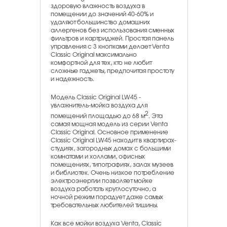
здоровую влажность воздуха в
помещении до значений 40-60% и
удаляют большинство домашних
аллергенов без использования сменных
фильтров и картриджей. Простая панель
управления с 3 кнопками делает Venta
Classic Original максимально
комфортной для тех, кто не любит
сложные гаджеты, предпочитая простоту
и надежность.
Модель Classic Original LW45 -
увлажнитель-мойка воздуха для
2
помещений площадью до 68 м
. Эта
самая мощная модель из серии Venta
Classic Original. Основное применение
Classic Original LW45 находит в квартирах-
студиях, загородных домах с большими
комнатами и холлами, офисных
помещениях, типографиях, залах музеев
и библиотек. Очень низкое потребление
электроэнергии позволяет мойке
воздуха работать круглосуточно, а
ночной режим порадует даже самых
требовательных любителей тишины.
Как все мойки воздуха Venta, Classic