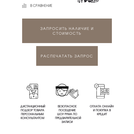
В СРАВНЕНИЕ
ЗАПРОСИТЬ НАЛИЧИЕ И
СТОИМОСТЬ
РАСПЕЧАТАТЬ ЗАПРОС
ДИСТАНЦИОННЫЙ
БЕЗОПАСНОЕ
ОПЛАТА ОНЛАЙН
ПОДБОР ТОВАРА
ПОСЕЩЕНИЕ
И ПОКУПКА В
ПЕРСОНАЛЬНЫМ
ШОУ РУМА ПО
КРЕДИТ
КОНСУЛЬТАНТОМ
ПРЕДВАРИТЕЛЬНОЙ
ЗАПИСИ