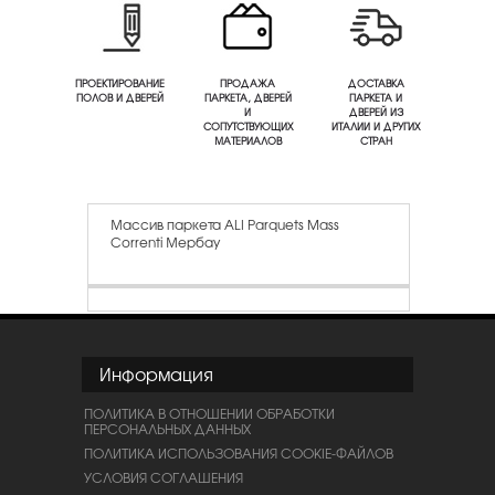
ПРОЕКТИРОВАНИЕ
ПРОДАЖА
ДОСТАВКА
ПОЛОВ И ДВЕРЕЙ
ПАРКЕТА, ДВЕРЕЙ
ПАРКЕТА И
И
ДВЕРЕЙ ИЗ
СОПУТСТВУЮЩИХ
ИТАЛИИ И ДРУГИХ
МАТЕРИАЛОВ
СТРАН
Массив паркета ALI Parquets Mass
Correnti Мербау
Информация
ПОЛИТИКА В ОТНОШЕНИИ ОБРАБОТКИ
ПЕРСОНАЛЬНЫХ ДАННЫХ
ПОЛИТИКА ИСПОЛЬЗОВАНИЯ COOKIE-ФАЙЛОВ
УСЛОВИЯ СОГЛАШЕНИЯ