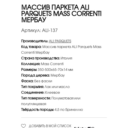
МАССИВ ПАРКЕТА ALI
PARQUETS MASS CORRENTI
МЕРБАУ
Артикул:
ALI-137
Производитель:
ALI PARQUETS
Код товара:
Массив паркета ALI Parquets Mass
Correnti Мербау
Страна производства:
Италия
Коллекция:
Mass Correnti
Размеры:
350-500х65-70х14 мм
Порода дерева:
Мербау
Фаска:
Без фаски
Тип покрытия:
Лак или масло
Соединение:
Клеевое
Тип поверхности:
Полуматовая или
полуглянцевая
Твёрдость породы:
4,5 по Бринеллю
ДОБАВИТЬ В МОЙ СПИСОК