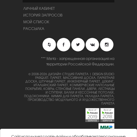
ЛИЧНЫЙ КАБИНЕТ
ИСТОРИЯ ЗАПРОСОВ
МОЙ СПИСОК
РАССЫЛКА
*** Мета - запрещенная организация на
территории Российской Федерации.
© 2008-2026 ДИЗАЙН СТУДИЯ ПАРКЕТА | DESIGN STUDIO
PARQUET.
ПАРКЕТ, МАССИВНАЯ ДОСКА, ПАРКЕТНАЯ
ДОСКА, ШТУЧНЫЙ ПАРКЕТ, ИНЖЕНЕРНЫЙ ПАРКЕТ, ДЕКИНГ,
ИТАЛЬЯНСКИЙ ПАРКЕТ, КОММЕРЧЕСКИЕ НАПОЛЬНЫЕ
ПОКРЫТИЯ, КОВРЫ, СТЕНОВЫЕ ПАНЕЛИ, ДВЕРИ, ЛЕСТНИЦЫ
И СТУПЕНИ, БАЛКИ И КЕССОННЫЕ ПОТОЛКИ,
ПОДОКОННИКИ, ХИМИЯ ДЛЯ ПАРКЕТА, УКЛАДКА ПАРКЕТА,
ПРОИЗВОДСТВО МОДУЛЬНОГО И ХУДОЖЕСТВЕННОГО
ПАРКЕТА
Сайт использует cookie-файлы и обрабатывает персональные