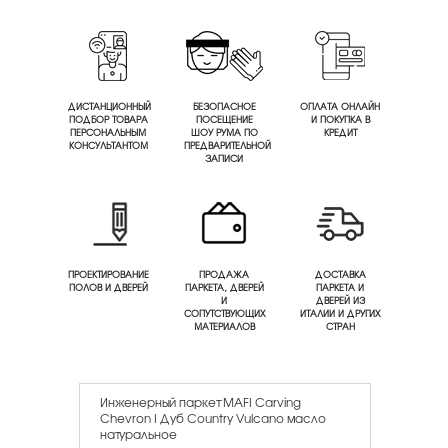
ДИСТАНЦИОННЫЙ
БЕЗОПАСНОЕ
ОПЛАТА ОНЛАЙН
ПОДБОР ТОВАРА
ПОСЕЩЕНИЕ
И ПОКУПКА В
ПЕРСОНАЛЬНЫМ
ШОУ РУМА ПО
КРЕДИТ
КОНСУЛЬТАНТОМ
ПРЕДВАРИТЕЛЬНОЙ
ЗАПИСИ
ПРОЕКТИРОВАНИЕ
ПРОДАЖА
ДОСТАВКА
ПОЛОВ И ДВЕРЕЙ
ПАРКЕТА, ДВЕРЕЙ
ПАРКЕТА И
И
ДВЕРЕЙ ИЗ
СОПУТСТВУЮЩИХ
ИТАЛИИ И ДРУГИХ
МАТЕРИАЛОВ
СТРАН
Инженерный паркет MAFI Carving
Chevron I Дуб Country Vulcano масло
натуральное