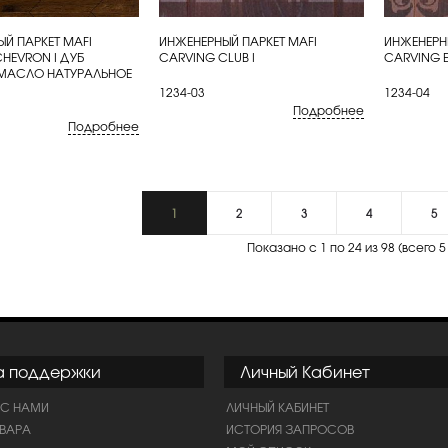
Й ПАРКЕТ MAFI
ИНЖЕНЕРНЫЙ ПАРКЕТ MAFI
ИНЖЕНЕРН
ИТЬ
КУПИТЬ
КУП
HEVRON I ДУБ
CARVING CLUB I
CARVING E
МАСЛО НАТУРАЛЬНОЕ
1234-03
1234-04
Подробнее
Подробнее
1
2
3
4
5
Показано с 1 по 24 из 98 (всего 5
а поддержки
Личный Кабинет
 С НАМИ
ЛИЧНЫЙ КАБИНЕТ
ОВАРА
ИСТОРИЯ ЗАПРОСОВ