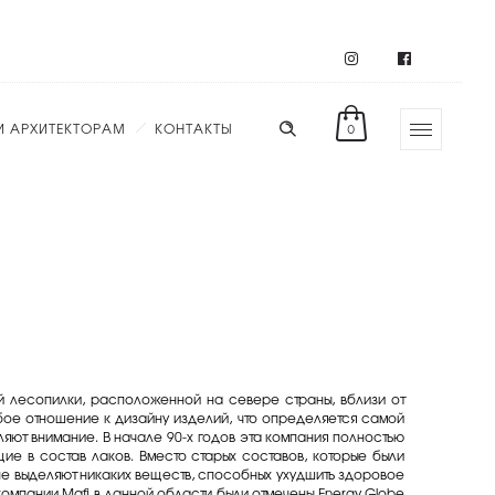
И АРХИТЕКТОРАМ
КОНТАКТЫ
0
ой лесопилки, расположенной на севере страны, вблизи от
ое отношение к дизайну изделий, что определяется самой
яют внимание. В начале 90-х годов эта компания полностью
ие в состав лаков. Вместо старых составов, которые были
не выделяют никаких веществ, способных ухудшить здоровое
компании Mafi в данной области были отмечены Energy Globe