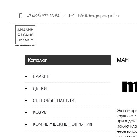
+7 (495) 972-83-54
info@design-parquet.ru
MAFI
Каталог
ПАРКЕТ
ДВЕРИ
СТЕНОВЫЕ ПАНЕЛИ
Эта австр
КОВРЫ
крупного 
природой 
КОММЕРЧЕСКИЕ ПОКРЫТИЯ
исключила
небезопасн
состояние 