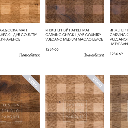
АЯ ДОСКА MAFI
ИНЖЕНЕРНЫЙ ПАРКЕТ MAFI
ИНЖЕНЕРН
ИТЬ
КУПИТЬ
КУП
HECK L ДУБ COUNTRY
CARVING CHECK L ДУБ COUNTRY
CARVING 
ТУРАЛЬНОЕ
VULCANO MEDIUM МАСЛО БЕЛОЕ
VULCANO
НАТУРАЛЬ
1234-66
1234-69
Подробнее
Подробнее