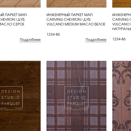
Й ПАРКЕТ MAFI
ИНЖЕНЕРНЫЙ ПАРКЕТ MAFI
ИНЖЕНЕРН
ИТЬ
КУПИТЬ
КУП
HEVRON I ДУБ
CARVING CHEVRON I ДУБ
CARVING 
МАСЛО СЕРОЕ
VULCANO MEDIUM МАСЛО БЕЛОЕ
VULCANO
НАТУРАЛЬ
1234-85
1234-86
Подробнее
Подробнее