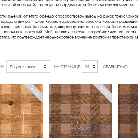
стижной наградой, которая подтвердила их действительную значимость.
сти изделий от этого бренда способствовал вывод на рынок трехслойно
 пород, а внутри – слой хвойной древесины, волокна которой размеще
е к внешним воздействиям, не деформирующиеся под воздействием измен
 напольных покрытий Mafi ценятся высоко потребителями во всем
стики, что подтверждает неоднократное вручение компании престижной 
КА:
НА СТРАНИЦЕ:
СРАВНИТЬ (0)