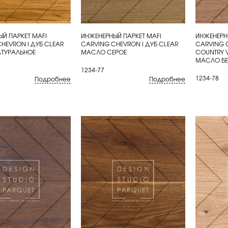
Й ПАРКЕТ MAFI
ИНЖЕНЕРНЫЙ ПАРКЕТ MAFI
ИНЖЕНЕРН
ИТЬ
КУПИТЬ
КУП
HEVRON I ДУБ CLEAR
CARVING CHEVRON I ДУБ CLEAR
CARVING 
ТУРАЛЬНОЕ
МАСЛО СЕРОЕ
COUNTRY 
МАСЛО БЕ
1234-77
1234-78
Подробнее
Подробнее