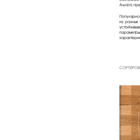
Award, пре
Популярно
из разных
устойчивы
параметры
характери
СОРТИРОВ