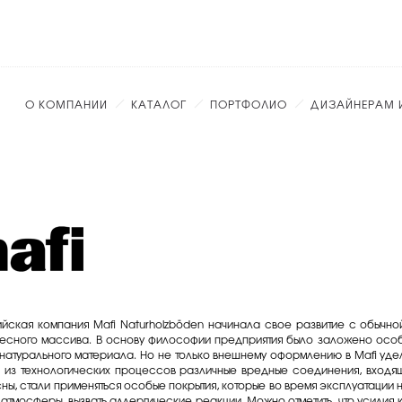
О КОМПАНИИ
КАТАЛОГ
ПОРТФОЛИО
ДИЗАЙНЕРАМ 
ийская компания Mafi Naturholzböden начинала свое развитие с обычн
лесного массива. В основу философии предприятия было заложено особ
натурального материала. Но не только внешнему оформлению в Mafi удел
 из технологических процессов различные вредные соединения, входящ
ы, стали применяться особые покрытия, которые во время эксплуатации 
атмосферы, вызвать аллергические реакции. Можно отметить, что усилия 