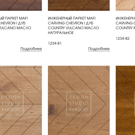
Й ПАРКЕТ MAFI
ИНЖЕНЕРНЫЙ ПАРКЕТ MAFI
ИНЖЕНЕРН
ИТЬ
КУПИТЬ
КУП
HEVRON I ДУБ
CARVING CHEVRON I ДУБ
CARVING 
VULCANO МАСЛО
COUNTRY VULCANO МАСЛО
COUNTRY 
НАТУРАЛЬНОЕ
1234-82
1234-81
Подробнее
Подробнее