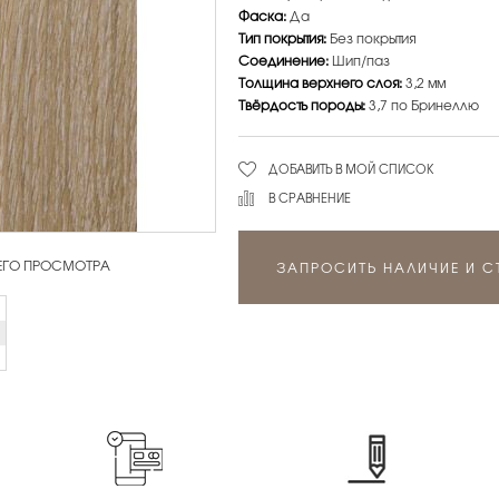
Фаска:
Да
Тип покрытия:
Без покрытия
Соединение:
Шип/паз
Толщина верхнего слоя:
3,2 мм
Твёрдость породы:
3,7 по Бринеллю
ДОБАВИТЬ В МОЙ СПИСОК
В СРАВНЕНИЕ
 ЕГО ПРОСМОТРА
ЗАПРОСИТЬ НАЛИЧИЕ И 