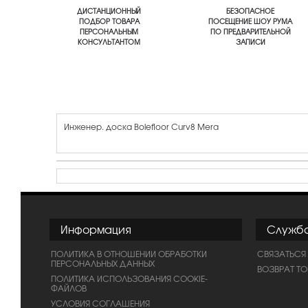
ДИСТАНЦИОННЫЙ
БЕЗОПАСНОЕ
ПОДБОР ТОВАРА
ПОСЕЩЕНИЕ ШОУ РУМА
ПЕРСОНАЛЬНЫМ
ПО ПРЕДВАРИТЕЛЬНОЙ
КОНСУЛЬТАНТОМ
ЗАПИСИ
Инженер. доска Bolefloor Curv8 Mera
Информация
Служб
ПОЛИТИКА В ОТНОШЕНИИ ОБРАБОТКИ
СВЯЗАТЬСЯ
ПЕРСОНАЛЬНЫХ ДАННЫХ
ВОЗВРАТ Т
ПОЛИТИКА ИСПОЛЬЗОВАНИЯ COOKIE-
ФАЙЛОВ
УСЛОВИЯ СОГЛАШЕНИЯ