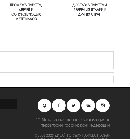
ПРОДАЖА ПАРКЕТА,
ДОСТАВКА ПАРКЕТА И
ДВЕРЕЙ И
ДВЕРЕЙ ИЗ ИТАЛИИ И
СОПУТСТВУЮЩИХ
ДРУГИХ СТРАН
МАТЕРИАЛОВ
*** Мета - запрещенная организация на
территории Российской Федерации.
© 2008-2026 ДИЗАЙН СТУДИЯ ПАРКЕТА | DESIGN
STUDIO PARQUET.
ПАРКЕТ, МАССИВНАЯ ДОСКА,