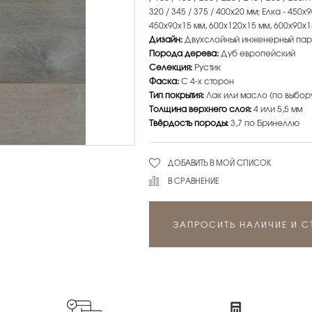
320 / 345 / 375 / 400х20 мм; Елка - 450
450х90х15 мм, 600х120х15 мм, 600х90х1
Дизайн:
Двухслойный инженерный пар
Порода дерева:
Дуб европейский
Селекция:
Рустик
Фаска:
С 4-х сторон
Тип покрытия:
Лак или масло (по выбор
Толщина верхнего слоя:
4 или 5,5 мм
Твёрдость породы:
3,7 по Бринеллю
ДОБАВИТЬ В МОЙ СПИСОК
В СРАВНЕНИЕ
ЗАПРОСИТЬ НАЛИЧИЕ И 