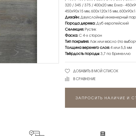
320 / 345 / 375 / 400х20 мм; Елка - 450
450х90х15 мм, 600х120х15 мм, 600х90х1
Дизайн:
Двухслойный инженерный пар
Порода дерева:
Дуб европейский
Селекция:
Рустик
Фаска:
С 4-х сторон
Тип покрытия:
Лак или масло (по выбор
Толщина верхнего слоя:
4 или 5,5 мм
Твёрдость породы:
3,7 по Бринеллю
ДОБАВИТЬ В МОЙ СПИСОК
В СРАВНЕНИЕ
ЗАПРОСИТЬ НАЛИЧИЕ И 