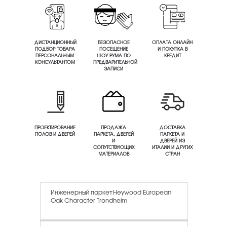
ДИСТАНЦИОННЫЙ
БЕЗОПАСНОЕ
ОПЛАТА ОНЛАЙН
ПОДБОР ТОВАРА
ПОСЕЩЕНИЕ
И ПОКУПКА В
ПЕРСОНАЛЬНЫМ
ШОУ РУМА ПО
КРЕДИТ
КОНСУЛЬТАНТОМ
ПРЕДВАРИТЕЛЬНОЙ
ЗАПИСИ
ПРОЕКТИРОВАНИЕ
ПРОДАЖА
ДОСТАВКА
ПОЛОВ И ДВЕРЕЙ
ПАРКЕТА, ДВЕРЕЙ
ПАРКЕТА И
И
ДВЕРЕЙ ИЗ
СОПУТСТВУЮЩИХ
ИТАЛИИ И ДРУГИХ
МАТЕРИАЛОВ
СТРАН
Инженерный паркет Heywood European
Oak Character Trondheim