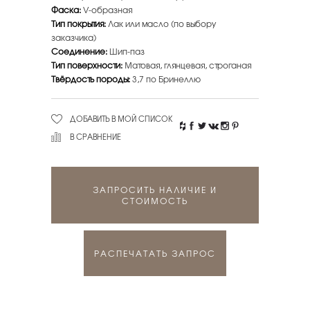
Фаска:
V-образная
Тип покрытия:
Лак или масло (по выбору
заказчика)
Соединение:
Шип-паз
Тип поверхности:
Матовая, глянцевая, строганая
Твёрдость породы:
3,7 по Бринеллю
ДОБАВИТЬ В МОЙ СПИСОК
В СРАВНЕНИЕ
ЗАПРОСИТЬ НАЛИЧИЕ И
СТОИМОСТЬ
РАСПЕЧАТАТЬ ЗАПРОС