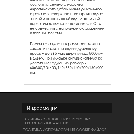
состоит из цельного массива
европейского дуба и имеет уникальную
строганую поверхность, которая придает
теплый и естественный вид. Массивный
паркет имеет класс огнестойкости Cfl-s1,
не совместим с напольным охлаждением
и теплыми полами.
Помимо стандартных размеров, можно
заказать паркет по индивидуальному
проекту до 385 мм в ширину и до 5000 мм
в длину. При укладке английская елочка
доступны следующие размеры:
60х300/80х400/140x560/140x700/180x900
мм.
Информация
ПОЛИТИКА В ОТНОШЕНИИ ОБРАБОТКИ
ПЕРСОНАЛЬНЫХ ДАННЫХ
ПОЛИТИКА ИСПОЛЬЗОВАНИЯ COOKIE-ФАЙЛОВ