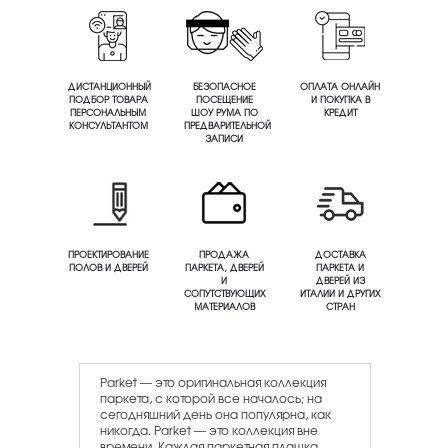
ДИСТАНЦИОННЫЙ
БЕЗОПАСНОЕ
ОПЛАТА ОНЛАЙН
ПОДБОР ТОВАРА
ПОСЕЩЕНИЕ
И ПОКУПКА В
ПЕРСОНАЛЬНЫМ
ШОУ РУМА ПО
КРЕДИТ
КОНСУЛЬТАНТОМ
ПРЕДВАРИТЕЛЬНОЙ
ЗАПИСИ
ПРОЕКТИРОВАНИЕ
ПРОДАЖА
ДОСТАВКА
ПОЛОВ И ДВЕРЕЙ
ПАРКЕТА, ДВЕРЕЙ
ПАРКЕТА И
И
ДВЕРЕЙ ИЗ
СОПУТСТВУЮЩИХ
ИТАЛИИ И ДРУГИХ
МАТЕРИАЛОВ
СТРАН
Parket — это оригинальная коллекция
паркета, с которой все началось; на
сегодняшний день она популярна, как
никогда. Parket — это коллекция вне
времени. Каждая паркетная плашка