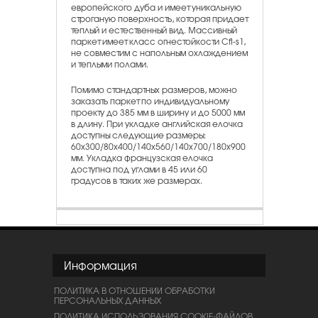
европейского дуба и имеет уникальную
строганую поверхность, которая придает
теплый и естественный вид. Массивный
паркет имеет класс огнестойкости Cfl-s1,
не совместим с напольным охлаждением
и теплыми полами.
Помимо стандартных размеров, можно
заказать паркет по индивидуальному
проекту до 385 мм в ширину и до 5000 мм
в длину. При укладке английская елочка
доступны следующие размеры:
60х300/80х400/140x560/140x700/180x900
мм. Укладка французская елочка
доступна под углами в 45 или 60
градусов в таких же размерах.
Информация
ПОЛИТИКА В ОТНОШЕНИИ ОБРАБОТКИ
ПЕРСОНАЛЬНЫХ ДАННЫХ
ПОЛИТИКА ИСПОЛЬЗОВАНИЯ COOKIE-ФАЙЛОВ