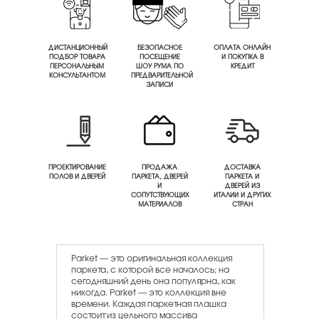
ДИСТАНЦИОННЫЙ
БЕЗОПАСНОЕ
ОПЛАТА ОНЛАЙН
ПОДБОР ТОВАРА
ПОСЕЩЕНИЕ
И ПОКУПКА В
ПЕРСОНАЛЬНЫМ
ШОУ РУМА ПО
КРЕДИТ
КОНСУЛЬТАНТОМ
ПРЕДВАРИТЕЛЬНОЙ
ЗАПИСИ
ПРОЕКТИРОВАНИЕ
ПРОДАЖА
ДОСТАВКА
ПОЛОВ И ДВЕРЕЙ
ПАРКЕТА, ДВЕРЕЙ
ПАРКЕТА И
И
ДВЕРЕЙ ИЗ
СОПУТСТВУЮЩИХ
ИТАЛИИ И ДРУГИХ
МАТЕРИАЛОВ
СТРАН
Parket — это оригинальная коллекция
паркета, с которой все началось; на
сегодняшний день она популярна, как
никогда. Parket — это коллекция вне
времени. Каждая паркетная плашка
состоит из цельного массива