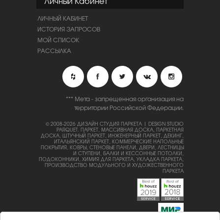
Личный Кабинет
ЛИЧНЫЙ КАБИНЕТ
ИСТОРИЯ ЗАПРОСОВ
МОЙ СПИСОК
РАССЫЛКА
*** Мета - запрещенная организация на
территории Российской Федерации.
© 2008-2026 ДИЗАЙН СТУДИЯ ПАРКЕТА | DESIGN STUDIO
PARQUET.
ПАРКЕТ, МАССИВНАЯ ДОСКА, ПАРКЕТНАЯ
ДОСКА, ШТУЧНЫЙ ПАРКЕТ, ИНЖЕНЕРНЫЙ ПАРКЕТ, ДЕКИНГ,
ИТАЛЬЯНСКИЙ ПАРКЕТ, КОММЕРЧЕСКИЕ НАПОЛЬНЫЕ
ПОКРЫТИЯ, КОВРЫ, СТЕНОВЫЕ ПАНЕЛИ, ДВЕРИ, ЛЕСТНИЦЫ
И СТУПЕНИ, БАЛКИ И КЕССОННЫЕ ПОТОЛКИ,
ПОДОКОННИКИ, ХИМИЯ ДЛЯ ПАРКЕТА, УКЛАДКА ПАРКЕТА,
ПРОИЗВОДСТВО МОДУЛЬНОГО И ХУДОЖЕСТВЕННОГО
ПАРКЕТА