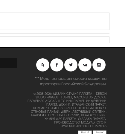
*** Мета - запрещенная организация на
территории Российской Федерации.
© 2008-2026 ДИЗАЙН СТУДИЯ ПАРКЕТА | DESIGN
STUDIO PARQUET.
ПАРКЕТ, МАССИВНАЯ ДОСКА,
ПАРКЕТНАЯ ДОСКА, ШТУЧНЫЙ ПАРКЕТ, ИНЖЕНЕРНЫЙ
ПАРКЕТ, ДЕКИНГ, ИТАЛЬЯНСКИЙ ПАРКЕТ,
КОММЕРЧЕСКИЕ НАПОЛЬНЫЕ ПОКРЫТИЯ, КОВРЫ,
СТЕНОВЫЕ ПАНЕЛИ, ДВЕРИ, ЛЕСТНИЦЫ И СТУПЕНИ,
БАЛКИ И КЕССОННЫЕ ПОТОЛКИ, ПОДОКОННИКИ,
ХИМИЯ ДЛЯ ПАРКЕТА, УКЛАДКА ПАРКЕТА,
ПРОИЗВОДСТВО МОДУЛЬНОГО И
ХУДОЖЕСТВЕННОГО ПАРКЕТА