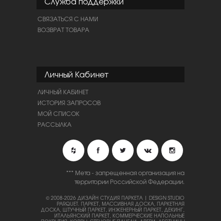
Служба поддержки
СВЯЗАТЬСЯ С НАМИ
ВОЗВРАТ ТОВАРА
Личный Кабинет
ЛИЧНЫЙ КАБИНЕТ
ИСТОРИЯ ЗАПРОСОВ
МОЙ СПИСОК
РАССЫЛКА
*** Мета - запрещенная организация на
территории Российской Федерации.
© 2008-2026 ДИЗАЙН СТУДИЯ ПАРКЕТА | DESIGN STUDIO
PARQUET.
ПАРКЕТ, МАССИВНАЯ ДОСКА, ПАРКЕТНАЯ
ДОСКА, ШТУЧНЫЙ ПАРКЕТ, ИНЖЕНЕРНЫЙ ПАРКЕТ, ДЕКИНГ,
ИТАЛЬЯНСКИЙ ПАРКЕТ, КОММЕРЧЕСКИЕ НАПОЛЬНЫЕ