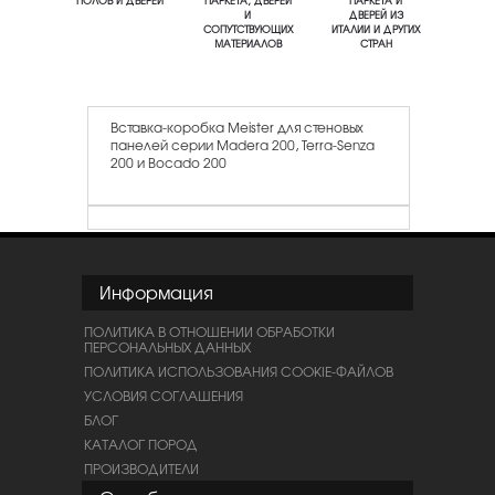
ПОЛОВ И ДВЕРЕЙ
ПАРКЕТА, ДВЕРЕЙ
ПАРКЕТА И
И
ДВЕРЕЙ ИЗ
СОПУТСТВУЮЩИХ
ИТАЛИИ И ДРУГИХ
МАТЕРИАЛОВ
СТРАН
Вставка-коробка Meister для стеновых
панелей серии Madera 200, Terra-Senza
200 и Bocado 200
Информация
ПОЛИТИКА В ОТНОШЕНИИ ОБРАБОТКИ
ПЕРСОНАЛЬНЫХ ДАННЫХ
ПОЛИТИКА ИСПОЛЬЗОВАНИЯ COOKIE-ФАЙЛОВ
УСЛОВИЯ СОГЛАШЕНИЯ
БЛОГ
КАТАЛОГ ПОРОД
ПРОИЗВОДИТЕЛИ