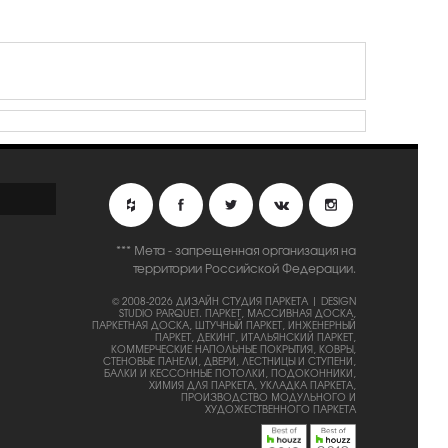
*** Мета - запрещенная организация на
территории Российской Федерации.
© 2008-2026 ДИЗАЙН СТУДИЯ ПАРКЕТА | DESIGN
STUDIO PARQUET.
ПАРКЕТ, МАССИВНАЯ ДОСКА,
ПАРКЕТНАЯ ДОСКА, ШТУЧНЫЙ ПАРКЕТ, ИНЖЕНЕРНЫЙ
ПАРКЕТ, ДЕКИНГ, ИТАЛЬЯНСКИЙ ПАРКЕТ,
КОММЕРЧЕСКИЕ НАПОЛЬНЫЕ ПОКРЫТИЯ, КОВРЫ,
СТЕНОВЫЕ ПАНЕЛИ, ДВЕРИ, ЛЕСТНИЦЫ И СТУПЕНИ,
БАЛКИ И КЕССОННЫЕ ПОТОЛКИ, ПОДОКОННИКИ,
ХИМИЯ ДЛЯ ПАРКЕТА, УКЛАДКА ПАРКЕТА,
ПРОИЗВОДСТВО МОДУЛЬНОГО И
ХУДОЖЕСТВЕННОГО ПАРКЕТА