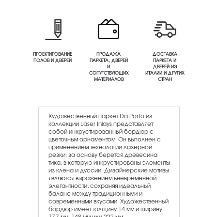
ПРОЕКТИРОВАНИЕ
ПРОДАЖА
ДОСТАВКА
ПОЛОВ И ДВЕРЕЙ
ПАРКЕТА, ДВЕРЕЙ
ПАРКЕТА И
И
ДВЕРЕЙ ИЗ
СОПУТСТВУЮЩИХ
ИТАЛИИ И ДРУГИХ
МАТЕРИАЛОВ
СТРАН
Художественный паркет Da Porto из
коллекции Laser Inlays представляет
собой инкрустированный бордюр с
цветочным орнаментом. Он выполнен с
применением технологии лазерной
резки: за основу берется древесина
тика, в которую инкрустированы элементы
из клена и дуссии. Дизайнерские мотивы
являются выражением вневременной
элегантности, сохраняя идеальный
баланс между традиционными и
современными вкусами. Художественный
бордюр имеет толщину 14 мм и ширину
77,7 мм, 148 мм или 222 мм.