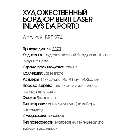
ХУДОЖЕСТВЕННЫЙ
БОРДЮР BERTI LASER
INLAYS DA PORTO
Артикул:
BRT-274
Производитель:
BERTI
Код товара:
Художественный бордюр Berti Laser
Inlays Da Porto
Страна производства:
Италия
Коллекция:
Laser Inlays
Размеры:
14х77,7 мм, 14х148 мм, 14х222 мм
Порода дерева:
Тик, клен, дуссия; любая
порода под заказ
Фаска:
Без фаски
Тип покрытия:
Лак или масло (по выбору
заказчика)
Соединение:
Клеевое
Тип поверхности:
Матовая или глянцевая (по
выбору заказчика)