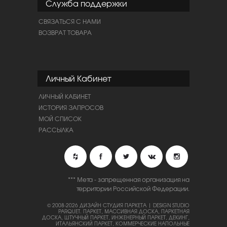
Служба поддержки
СВЯЗАТЬСЯ С НАМИ
ВОЗВРАТ ТОВАРА
Личный Кабинет
ЛИЧНЫЙ КАБИНЕТ
ИСТОРИЯ ЗАПРОСОВ
МОЙ СПИСОК
РАССЫЛКА
*** Мета - запрещенная организация на
территории Российской Федерации.
© 2008-2026 ДИЗАЙН СТУДИЯ ПАРКЕТА | DESIGN STUDIO
PARQUET.
ПАРКЕТ, МАССИВНАЯ ДОСКА, ПАРКЕТНАЯ
ДОСКА, ШТУЧНЫЙ ПАРКЕТ, ИНЖЕНЕРНЫЙ ПАРКЕТ, ДЕКИНГ,
ИТАЛЬЯНСКИЙ ПАРКЕТ, КОММЕРЧЕСКИЕ НАПОЛЬНЫЕ