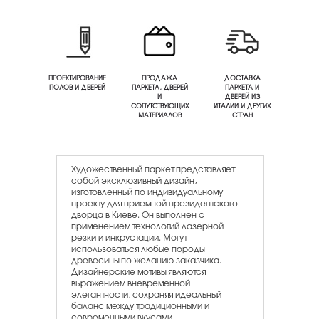
ПРОЕКТИРОВАНИЕ
ПРОДАЖА
ДОСТАВКА
ПОЛОВ И ДВЕРЕЙ
ПАРКЕТА, ДВЕРЕЙ
ПАРКЕТА И
И
ДВЕРЕЙ ИЗ
СОПУТСТВУЮЩИХ
ИТАЛИИ И ДРУГИХ
МАТЕРИАЛОВ
СТРАН
Художественный паркет представляет
собой эксклюзивный дизайн,
изготовленный по индивидуальному
проекту для приемной президентского
дворца в Киеве. Он выполнен с
применением технологий лазерной
резки и инкрустации. Могут
использоваться любые породы
древесины по желанию заказчика.
Дизайнерские мотивы являются
выражением вневременной
элегантности, сохраняя идеальный
баланс между традиционными и
современными вкусами.