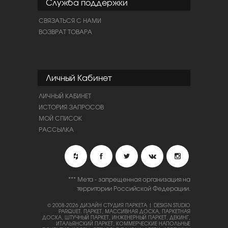
Служба поддержки
СВЯЗАТЬСЯ С НАМИ
ВОЗВРАТ ТОВАРА
Личный Кабинет
ЛИЧНЫЙ КАБИНЕТ
ИСТОРИЯ ЗАПРОСОВ
МОЙ СПИСОК
РАССЫЛКА
*** Мета - запрещенная организация на
территории Российской Федерации.
© 2008-2026 ДИЗАЙН СТУДИЯ ПАРКЕТА | DESIGN STUDIO
PARQUET.
ПАРКЕТ, МАССИВНАЯ ДОСКА, ПАРКЕТНАЯ
ДОСКА, ШТУЧНЫЙ ПАРКЕТ, ИНЖЕНЕРНЫЙ ПАРКЕТ, ДЕКИНГ,
ИТАЛЬЯНСКИЙ ПАРКЕТ, КОММЕРЧЕСКИЕ НАПОЛЬНЫЕ