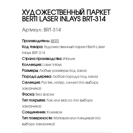
ХУДОЖЕСТВЕННЫЙ ПАРКЕТ
BERTI LASER INLAYS BRT-314
Артикул:
BRT-314
Производитель:
BERTI
Код товара:
Художественный паркет Berti Laser
Inlays BRT-314
Страна производства:
Италия
Коллекция:
Laser Inlays
Размеры:
Любые размеры под заказ
Порода дерева:
Любая порода под заказ
Селекция:
Рустик, натур, селект (по выбору
заказчика)
Фаска:
Без фаски
Тип покрытия:
Лак или масло (по выбору
заказчика)
Соединение:
Клеевое
Тип поверхности:
Матовая или глянцевая (по
выбору заказчика)