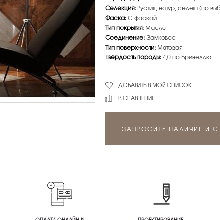
Селекция:
Рустик, натур, селект (по вы
Фаска:
С фаской
Тип покрытия:
Масло
Соединение:
Замковое
Тип поверхности:
Матовая
Твёрдость породы:
4,0 по Бринеллю
ДОБАВИТЬ В МОЙ СПИСОК
В СРАВНЕНИЕ
ЗАПРОСИТЬ НАЛИЧИЕ И 
ОПЛАТА ОНЛАЙН И
ПРОЕКТИРОВАНИЕ