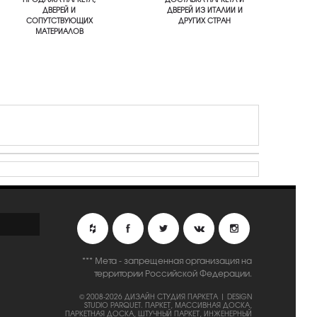
ДВЕРЕЙ И
ДВЕРЕЙ ИЗ ИТАЛИИ И
СОПУТСТВУЮЩИХ
ДРУГИХ СТРАН
МАТЕРИАЛОВ
*** Мета - запрещенная организация на
территории Российской Федерации.
© 2008-2026 ДИЗАЙН СТУДИЯ ПАРКЕТА | DESIGN
STUDIO PARQUET.
ПАРКЕТ, МАССИВНАЯ ДОСКА,
ПАРКЕТНАЯ ДОСКА, ШТУЧНЫЙ ПАРКЕТ, ИНЖЕНЕРНЫЙ