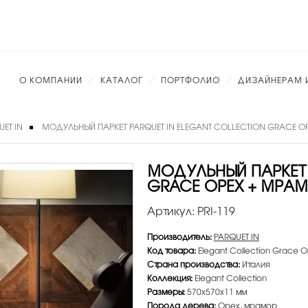
О КОМПАНИИ
КАТАЛОГ
ПОРТФОЛИО
ДИЗАЙНЕРАМ 
ET IN
МОДУЛЬНЫЙ ПАРКЕТ PARQUET IN ELEGANT COLLECTION GRACE 
МОДУЛЬНЫЙ ПАРКЕТ 
GRACE ОРЕХ + МРА
Артикул:
PRI-119
Производитель:
PARQUET IN
Код товара:
Elegant Collection Grace
Страна производства:
Италия
Коллекция:
Elegant Collection
Размеры:
570х570х11 мм
Порода дерева:
Орех, мрамор