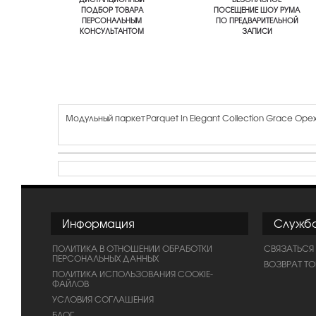
ПОДБОР ТОВАРА
ПОСЕЩЕНИЕ ШОУ РУМА
ПЕРСОНАЛЬНЫМ
ПО ПРЕДВАРИТЕЛЬНОЙ
КОНСУЛЬТАНТОМ
ЗАПИСИ
Модульный паркет Parquet In Elegant Collection Grace Ор
Информация
Служб
ПОЛИТИКА В ОТНОШЕНИИ ОБРАБОТКИ
СВЯЗАТЬСЯ
ПЕРСОНАЛЬНЫХ ДАННЫХ
ВОЗВРАТ Т
ПОЛИТИКА ИСПОЛЬЗОВАНИЯ COOKIE-
ФАЙЛОВ
УСЛОВИЯ СОГЛАШЕНИЯ
БЛОГ