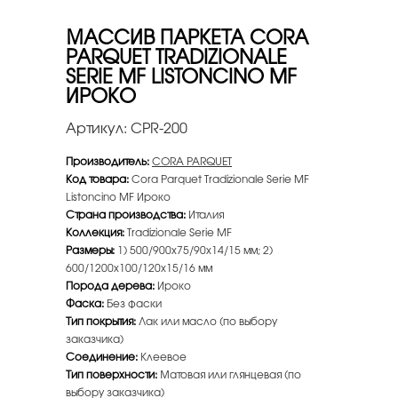
МАССИВ ПАРКЕТА CORA
PARQUET TRADIZIONALE
SERIE MF LISTONCINO MF
ИРОКО
Артикул:
CPR-200
Производитель:
CORA PARQUET
Код товара:
Cora Parquet Tradizionale Serie MF
Listoncino MF Ироко
Страна производства:
Италия
Коллекция:
Tradizionale Serie MF
Размеры:
1) 500/900х75/90х14/15 мм; 2)
600/1200х100/120х15/16 мм
Порода дерева:
Ироко
Фаска:
Без фаски
Тип покрытия:
Лак или масло (по выбору
заказчика)
Соединение:
Клеевое
Тип поверхности:
Матовая или глянцевая (по
выбору заказчика)